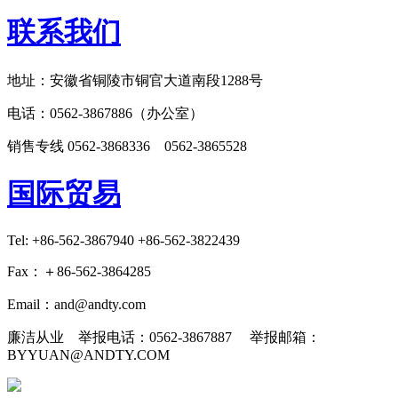
联系我们
地址：安徽省铜陵市铜官大道南段1288号
电话：0562-3867886（办公室）
销售专线 0562-3868336 0562-3865528
国际贸易
Tel: +86-562-3867940 +86-562-3822439
Fax：＋86-562-3864285
Email：and@andty.com
廉洁从业 举报电话：0562-3867887 举报邮箱：
BYYUAN@ANDTY.COM