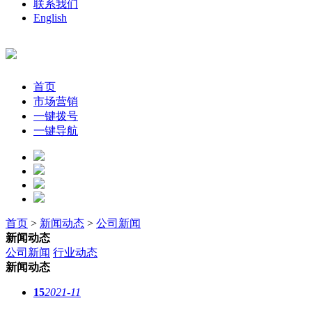
联系我们
English
首页
市场营销
一键拨号
一键导航
首页
>
新闻动态
>
公司新闻
新闻动态
公司新闻
行业动态
新闻动态
15
2021-11