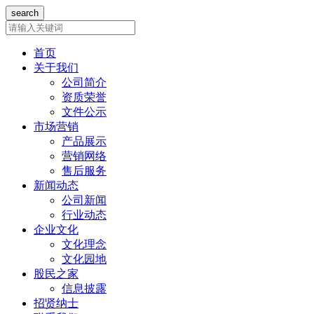
首页
关于我们
公司简介
资质荣誉
文件公示
市场营销
产品展示
营销网络
售后服务
新闻动态
公司新闻
行业动态
企业文化
文化理念
文化园地
股民之家
信息披露
招贤纳士