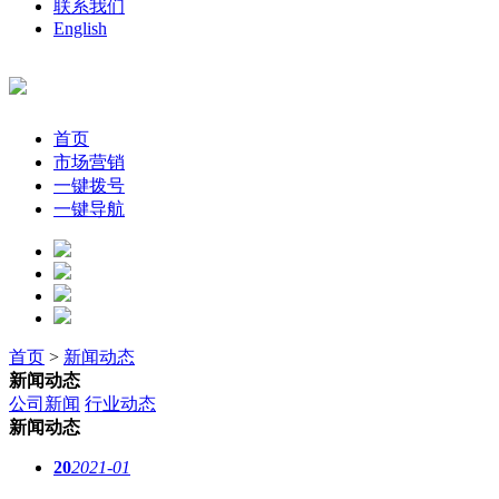
联系我们
English
首页
市场营销
一键拨号
一键导航
首页
>
新闻动态
新闻动态
公司新闻
行业动态
新闻动态
20
2021-01