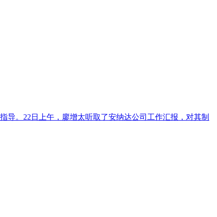
与指导。22日上午，廖增太听取了安纳达公司工作汇报，对其制