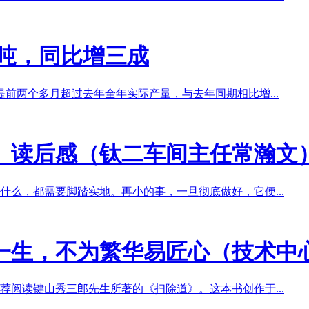
万吨，同比增三成
，提前两个多月超过去年全年实际产量，与去年同期相比增...
》读后感（钛二车间主任常瀚文
么，都需要脚踏实地。再小的事，一旦彻底做好，它便...
一生，不为繁华易匠心（技术中
阅读键山秀三郎先生所著的《扫除道》。这本书创作于...