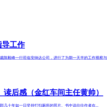
指导工作
副总裁陈毅峰一行莅临安纳达公司，进行了为期一天半的工作视察
》读后感（金红车间主任黄帅）
几十年如一日坚持打扫厕所的照片。书中说往往作者在...