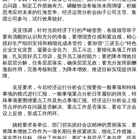
点问题，制定工作措施有力。磷酸铁业务板块未雨绸缪，积极
思考应对未来的红海竞争。经济运营分析会由子公司主导、集
团公司参与，试行效果较好。
吴亚强调，针对当前经济下行的严峻形势，各级领导班子
要有清醒的认识和充分的准备，要增强责任感和紧迫感，精心
抓好生产组织安排和精细化成本管控；要加强“三讲五心”特色
企业文化宣贯，凝聚企业合力、员工斗志；要细化各项工作措
施，扎实抓好员工培训，提升员工操控能力；要把降本增效目
标层层分解，任务层层落实，确保层层见效；要充分发挥薪酬
激励作用，完善考核制度，为降本增效、推进目标实现提供保
障。
吴亚要求，今后经济运行分析会汇报要按一般事项和特殊
事项的模式进行汇报，一般事项重点分析日常履职的得失，特
殊事项要围绕重点工作及热点事项汇报。经济运行分析会上领
导点评的存在问题是否解决、重点工作是否落实，要在下次会
议上反馈，形成工作闭环。
姚程要求各单位、部门切实抓好会议精神的贯彻落实，要
将降本增效工作作为一项长期任务抓紧抓实，细化工作措施，
落实责任目标，强化工作执行；要扩大基层员工参与度，提高